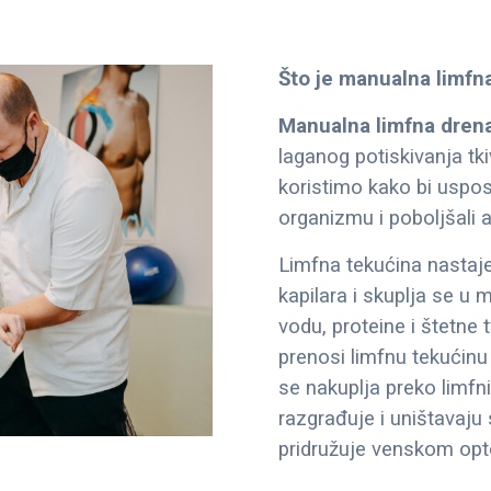
Što je manualna limfn
Manualna limfna dren
laganog potiskivanja tki
koristimo kako bi uspos
organizmu i poboljšali 
Limfna tekućina nastaje
kapilara i skuplja se u
vodu, proteine i štetne 
prenosi limfnu tekućin
se nakuplja preko limfni
razgrađuje i uništavaju
pridružuje venskom opto