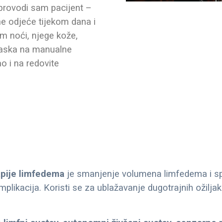
 provodi sam pacijent –
e odjeće tijekom dana i
m noći, njege kože,
laska na manualne
o i na redovite
apije limfedema
je smanjenje volumena limfedema i sp
omplikacija. Koristi se za ublažavanje dugotrajnih ožilj