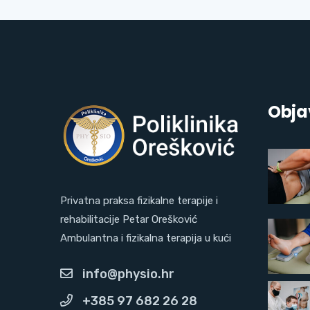
Obja
Privatna praksa fizikalne terapije i
rehabilitacije Petar Orešković
Ambulantna i fizikalna terapija u kući
info@physio.hr
+385 97 682 26 28