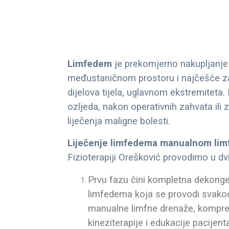
Limfedem
je prekomjerno nakupljanje 
međustaničnom prostoru i najčešće zah
dijelova tijela, uglavnom ekstremiteta.
ozljeda, nakon operativnih zahvata ili 
liječenja maligne bolesti.
Liječenje limfedema manualnom li
Fizioterapiji Orešković provodimo u dvi
Prvu fazu čini kompletna dekonges
limfedema koja se provodi svakod
manualne limfne drenaže, kompre
kineziterapije i edukacije pacijent