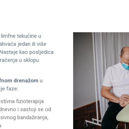
limfne tekućine u
vaća jedan ili više
 Nastaje kao posljedica
zračenja u sklopu
mfnom drenažom
u
je faze:
tivna fizioterapija
nevno i sastoji se od
sivnog bandažiranja,
a.