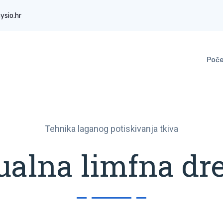
ysio.hr
Poč
Tehnika laganog potiskivanja tkiva
alna limfna dr