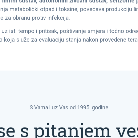
a
limfni sustav, autonomni živčani sustav, senzorne 
lanja metabolički otpad i toksine, povećava produkciju l
e za obranu protiv infekcija.
, uz isti tempo i pritisak, poštivanje smjera i točno od
 koja služe za evaluaciju stanja nakon provedene terap
S Vama i uz Vas od 1995. godine
 se s pitanjem v