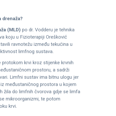
a drenaža?
aža (MLD)
po dr. Vodderu je tehnika
va koju u Fizioterapiji Orešković
tavili ravnotežu između tekućina u
aktivnost limfnog sustava.
 protokom krvi kroz stijenke krvnih
 međustaničnom prostoru, a sadrži
tvari. Limfni sustav ima bitnu ulogu jer
u iz međustaničnog prostora u kojem
h žila do limfnih čvorova gdje se limfa
 se mikroorganizmi, te potom
ku krvi.