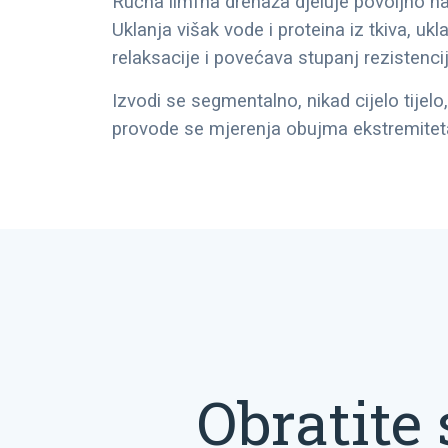
Ručna limfna drenaža djeluje povoljno n
Uklanja višak vode i proteina iz tkiva, uk
relaksacije i povećava stupanj rezistencij
Izvodi se segmentalno, nikad cijelo tijelo
provode se mjerenja obujma ekstremiteta
Obratite