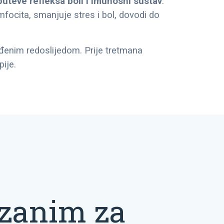
puteve refleksa boli i imunosni sustav
.
imfocita, smanjuje stres i bol, dovodi do
ređenim redoslijedom. Prije tretmana
ije.
ezanim za